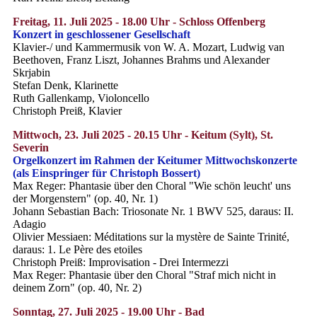
Freitag, 11. Juli 2025 - 18.00 Uhr - Schloss Offenberg
Konzert in geschlossener Gesellschaft
Klavier-/ und Kammermusik von W. A. Mozart, Ludwig van
Beethoven, Franz Liszt, Johannes Brahms und Alexander
Skrjabin
Stefan Denk, Klarinette
Ruth Gallenkamp, Violoncello
Christoph Preiß, Klavier
Mittwoch, 23. Juli 2025 - 20.15 Uhr - Keitum (Sylt), St.
Severin
Orgelkonzert im Rahmen der Keitumer Mittwochskonzerte
(als Einspringer für Christoph Bossert)
Max Reger: Phantasie über den Choral "Wie schön leucht' uns
der Morgenstern" (op. 40, Nr. 1)
Johann Sebastian Bach: Triosonate Nr. 1 BWV 525, daraus: II.
Adagio
Olivier Messiaen: Méditations sur la mystère de Sainte Trinité,
daraus: 1. Le Père des etoiles
Christoph Preiß: Improvisation - Drei Intermezzi
Max Reger: Phantasie über den Choral "Straf mich nicht in
deinem Zorn" (op. 40, Nr. 2)
Sonntag, 27. Juli 2025 - 19.00 Uhr - Bad