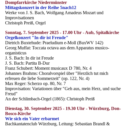
Dompfarrkirche Niedermünster
Mittagskonzert in der Reihe 5nach12
Werke von J. S. Bach, Wolfgang Amadeus Mozart und
Improvisationen
Christoph Preiß, Orgel
Sonntag, 7. September 2025 - 17.00 Uhr - Aub, Spitalkirche
Orgelkonzert "In dir ist Freude"
Dietrich Buxtehude: Praeludium e-Moll (BuxWV 142)
Georg Muffat: Toccata octava aus dem Apparatus musico-
organisticus
J. S. Bach: In dir ist Freude
J. S. Bach: Partita B-Dur
Franz Schubert: Moment musicaux D 780, Nr. 4
Johannes Brahms: Choralvorspiel über "Herzlich tut mich
erfreuen die liebe Sommerzeit" (op. 122, Nr. 4)
Max Reger: Scherzo op. 80, Nr. 7
Improvisation: Variationen über "Geh aus, mein Herz, und suche
Freud"
An der Schlimbach-Orgel (1865): Christoph Preiß
Dienstag, 30. September 2025 - 19.30 Uhr - Würzburg, Don-
Bosco-Kirche
Wie sich ein Vater erbarmet
Bachkantatenclub Würzburg, Leitung: Sebastian Brandl &