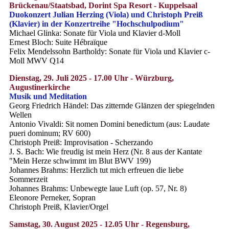
Brückenau/Staatsbad, Dorint Spa Resort - Kuppelsaal
Duokonzert Julian Herzing (Viola) und Christoph Preiß
(Klavier) in der Konzertreihe "Hochschulpodium"
Michael Glinka: Sonate für Viola und Klavier d-Moll
Ernest Bloch: Suite Hébraïque
Felix Mendelssohn Bartholdy: Sonate für Viola und Klavier c-
Moll MWV Q14
Dienstag, 29. Juli 2025 - 17.00 Uhr - Würzburg,
Augustinerkirche
Musik und Meditation
Georg Friedrich Händel: Das zitternde Glänzen der spiegelnden
Wellen
Antonio Vivaldi: Sit nomen Domini benedictum (aus: Laudate
pueri dominum; RV 600)
Christoph Preiß: Improvisation - Scherzando
J. S. Bach: Wie freudig ist mein Herz (Nr. 8 aus der Kantate
"Mein Herze schwimmt im Blut BWV 199)
Johannes Brahms: Herzlich tut mich erfreuen die liebe
Sommerzeit
Johannes Brahms: Unbewegte laue Luft (op. 57, Nr. 8)
Eleonore Perneker, Sopran
Christoph Preiß, Klavier/Orgel
Samstag, 30. August 2025 - 12.05 Uhr - Regensburg,