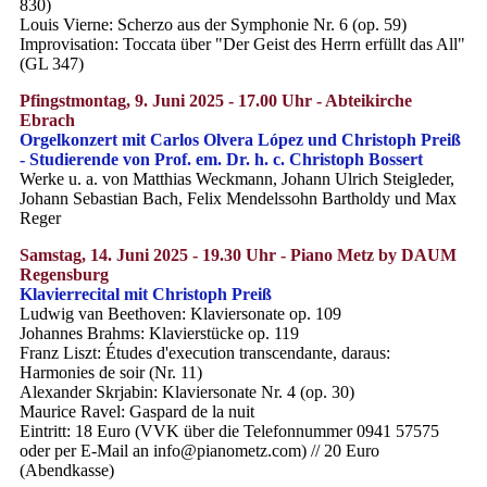
830)
Louis Vierne: Scherzo aus der Symphonie Nr. 6 (op. 59)
Improvisation: Toccata über "Der Geist des Herrn erfüllt das All"
(GL 347)
Pfingstmontag, 9. Juni 2025 - 17.00 Uhr - Abteikirche
Ebrach
Orgelkonzert mit Carlos Olvera López und Christoph Preiß
- Studierende von Prof. em. Dr. h. c. Christoph Bossert
Werke u. a. von Matthias Weckmann, Johann Ulrich Steigleder,
Johann Sebastian Bach, Felix Mendelssohn Bartholdy und Max
Reger
Samstag, 14. Juni 2025 - 19.30 Uhr - Piano Metz by DAUM
Regensburg
Klavierrecital mit Christoph Preiß
Ludwig van Beethoven: Klaviersonate op. 109
Johannes Brahms: Klavierstücke op. 119
Franz Liszt: Études d'execution transcendante, daraus:
Harmonies de soir (Nr. 11)
Alexander Skrjabin: Klaviersonate Nr. 4 (op. 30)
Maurice Ravel: Gaspard de la nuit
Eintritt: 18 Euro (VVK über die Telefonnummer 0941 57575
oder per E-Mail an info@pianometz.com) // 20 Euro
(Abendkasse)