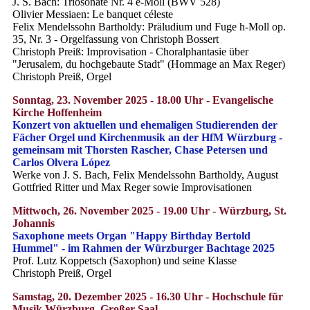
J. S. Bach: Triosonate Nr. 4 e-Moll (BWV 528)
Olivier Messiaen: Le banquet céleste
Felix Mendelssohn Bartholdy: Präludium und Fuge h-Moll op.
35, Nr. 3 - Orgelfassung von Christoph Bossert
Christoph Preiß: Improvisation - Choralphantasie über
"Jerusalem, du hochgebaute Stadt" (Hommage an Max Reger)
Christoph Preiß, Orgel
Sonntag, 23. November 2025 - 18.00 Uhr - Evangelische
Kirche Hoffenheim
Konzert von aktuellen und ehemaligen Studierenden der
Fächer Orgel und Kirchenmusik an der HfM Würzburg -
gemeinsam mit Thorsten Rascher, Chase Petersen und
Carlos
Olvera López
Werke von J. S. Bach, Felix Mendelssohn Bartholdy, August
Gottfried Ritter und Max Reger sowie Improvisationen
Mittwoch, 26. November 2025 - 19.00 Uhr - Würzburg, St.
Johannis
Saxophone meets Organ "Happy Birthday Bertold
Hummel" - im Rahmen der Würzburger Bachtage 2025
Prof. Lutz Koppetsch (Saxophon) und seine Klasse
Christoph Preiß, Orgel
Samstag, 20. Dezember 2025 - 16.30 Uhr - Hochschule für
Musik Würzburg, Großer Saal