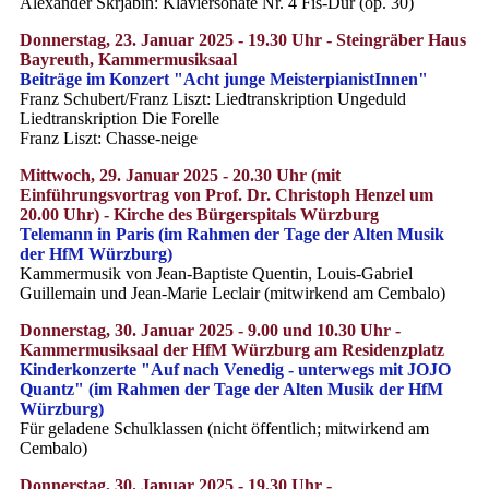
Alexander Skrjabin: Klaviersonate Nr. 4 Fis-Dur (op. 30)
Donnerstag, 23. Januar 2025 - 19.30 Uhr - Steingräber Haus
Bayreuth, Kammermusiksaal
Beiträge im Konzert "Acht junge MeisterpianistInnen"
Franz Schubert/Franz Liszt: Liedtranskription Ungeduld
Liedtranskription Die Forelle
Franz Liszt: Chasse-neige
Mittwoch, 29. Januar 2025 - 20.30 Uhr (mit
Einführungsvortrag von Prof. Dr. Christoph Henzel um
20.00 Uhr) - Kirche des Bürgerspitals Würzburg
Telemann in Paris (im Rahmen der Tage der Alten Musik
der HfM Würzburg)
Kammermusik von Jean-Baptiste Quentin, Louis-Gabriel
Guillemain und Jean-Marie Leclair (mitwirkend am Cembalo)
Donnerstag, 30. Januar 2025 - 9.00 und 10.30 Uhr -
Kammermusiksaal der HfM Würzburg am Residenzplatz
Kinderkonzerte "Auf nach Venedig - unterwegs mit JOJO
Quantz" (im Rahmen der Tage der Alten Musik der HfM
Würzburg)
Für geladene Schulklassen (nicht öffentlich; mitwirkend am
Cembalo)
Donnerstag, 30. Januar 2025 - 19.30 Uhr -