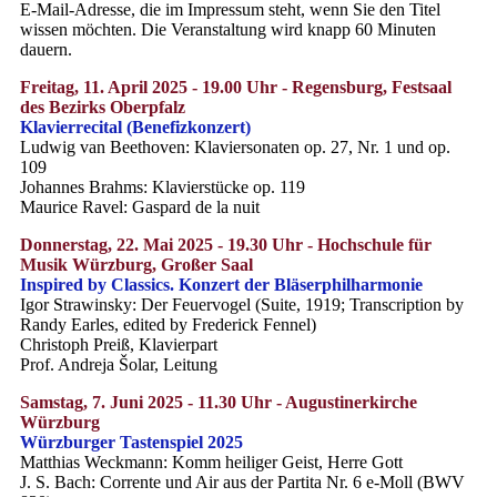
E-Mail-Adresse, die im Impressum steht, wenn Sie den Titel
wissen möchten. Die Veranstaltung wird knapp 60 Minuten
dauern.
Freitag, 11. April 2025 - 19.00 Uhr - Regensburg, Festsaal
des Bezirks Oberpfalz
Klavierrecital (Benefizkonzert)
Ludwig van Beethoven: Klaviersonaten op. 27, Nr. 1 und op.
109
Johannes Brahms: Klavierstücke op. 119
Maurice Ravel: Gaspard de la nuit
Donnerstag, 22. Mai 2025 - 19.30 Uhr - Hochschule für
Musik Würzburg, Großer Saal
Inspired by Classics. Konzert der Bläserphilharmonie
Igor Strawinsky: Der Feuervogel (Suite, 1919; Transcription by
Randy Earles, edited by Frederick Fennel)
Christoph Preiß, Klavierpart
Prof. Andreja Šolar, Leitung
Samstag, 7. Juni 2025 - 11.30 Uhr - Augustinerkirche
Würzburg
Würzburger Tastenspiel 2025
Matthias Weckmann: Komm heiliger Geist, Herre Gott
J. S. Bach: Corrente und Air aus der Partita Nr. 6 e-Moll (BWV