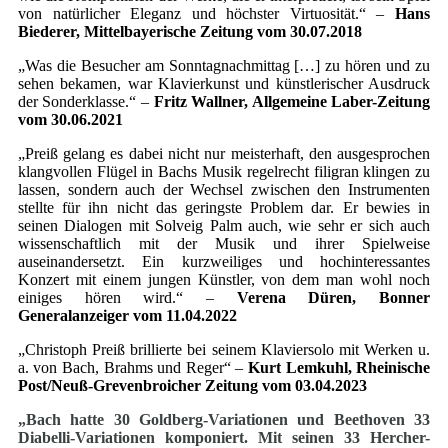
von natürlicher Eleganz und höchster Virtuosität.“ –
Hans
Biederer, Mittelbayerische Zeitung vom 30.07.2018
„Was die Besucher am Sonntagnachmittag […] zu hören und zu
sehen bekamen, war Klavierkunst und künstlerischer Ausdruck
der Sonderklasse.“ –
Fritz Wallner, Allgemeine Laber-Zeitung
vom 30.06.2021
„Preiß gelang es dabei nicht nur meisterhaft, den ausgesprochen
klangvollen Flügel in Bachs Musik regelrecht filigran klingen zu
lassen, sondern auch der Wechsel zwischen den Instrumenten
stellte für ihn nicht das geringste Problem dar. Er bewies in
seinen Dialogen mit Solveig Palm auch, wie sehr er sich auch
wissenschaftlich mit der Musik und ihrer Spielweise
auseinandersetzt. Ein kurzweiliges und hochinteressantes
Konzert mit einem jungen Künstler, von dem man wohl noch
einiges hören wird.“ –
Verena Düren, Bonner
Generalanzeiger vom 11.04.2022
„Christoph Preiß brillierte bei seinem Klaviersolo mit Werken u.
a. von Bach, Brahms und Reger“ –
Kurt Lemkuhl, Rheinische
Post/Neuß-Grevenbroicher Zeitung vom 03.04.2023
„Bach hatte 30 Goldberg-Variationen und Beethoven 33
Diabelli-Variationen komponiert. Mit seinen 33 Hercher-