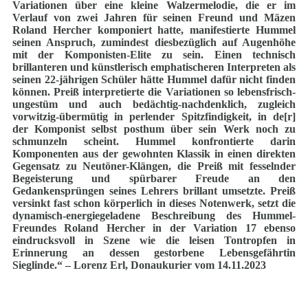
Variationen über eine kleine Walzermelodie, die er im
Verlauf von zwei Jahren für seinen Freund und Mäzen
Roland Hercher komponiert hatte, manifestierte Hummel
seinen Anspruch, zumindest diesbezüglich auf Augenhöhe
mit der Komponisten-Elite zu sein. Einen technisch
brillanteren und künstlerisch emphatischeren Interpreten als
seinen 22-jährigen Schüler hätte Hummel dafür nicht finden
können. Preiß interpretierte die Variationen so lebensfrisch-
ungestüm und auch bedächtig-nachdenklich, zugleich
vorwitzig-übermütig in perlender Spitzfindigkeit, in de[r]
der Komponist selbst posthum über sein Werk noch zu
schmunzeln scheint. Hummel konfrontierte darin
Komponenten aus der gewohnten Klassik in einen direkten
Gegensatz zu Neutöner-Klängen, die Preiß mit fesselnder
Begeisterung und spürbarer Freude an den
Gedankensprüngen seines Lehrers brillant umsetzte. Preiß
versinkt fast schon körperlich in dieses Notenwerk, setzt die
dynamisch-energiegeladene Beschreibung des Hummel-
Freundes Roland Hercher in der Variation 17 ebenso
eindrucksvoll in Szene wie die leisen Tontropfen in
Erinnerung an dessen gestorbene Lebensgefährtin
Sieglinde.“ –
Lorenz Erl, Donaukurier vom 14.11.2023