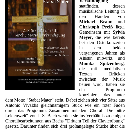
Verkündigung
stattfinden, dessen
musikalische Leitung in
den Händen von
Michael Braun
und
Christoph Preiß
liegt.
Gemeinsam mit
Sylvia
Meyer
, die wie bereits
bei den Osterkonzerten
in den beiden
vergangenen Jahren als
Altistin mitwirkt, und
Monika Spitzenberg
,
die mit meditativen
Texten Brücken
zwischen der Musik
bauen wird, haben sie
ein Programm
konzipiert, das unter
dem Motto "Stabat Mater" steht. Dabei ziehen sich vier Sätze aus
Antonio Vivaldis gleichnamigem Stück wie ein roter Faden
durch das Programm. Zusammen mit dem Choral "Die bittre
Leidenszeit" von J. S. Bach werden sie ins Verhältnis zu einigen
Choralbearbeitungen aus Bachs "Drittem Teil der Clavierübung"
gesetzt. Darunter finden sich drei großangelegte Stücke über die