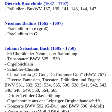
Dietrich Buxtehude (1637 - 1707)
- Präludien: BuxWV 137, 139, 141, 143, 144, 147
Nicolaus Bruhns (1665 - 1697)
- Praeludium in e (groß)
- Praeludium in G
Johann Sebastian Bach (1685 - 1750)
- 36 Choräle der Neumeister-Sammlung
- Triosonaten BWV 525 – 530
- Orgelbüchlein
- Schübler-Choräle
- Choralpartita „O Gott, Du frommer Gott“ (BWV 767)
- Diverse Fantasien, Toccaten, Präludien und Fugen:
BWV 531, 532, 533, 534, 535, 536, 538, 541, 542, 543,
546, 548, 549, 550, 564, 565
- Dritter Teil der Clavierübung
- Orgelchoräle aus der Leipziger Originalhandschrift
- Konzerte BWV 592 (G-Dur) und BWV 596 (d-Moll)
- Passacaglia in c-Moll (BWV 582)