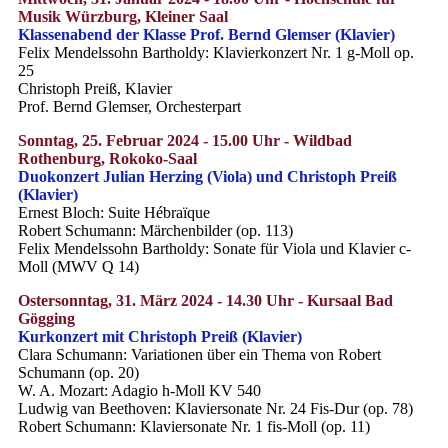
Musik Würzburg, Kleiner Saal
Klassenabend der Klasse Prof. Bernd Glemser (Klavier)
Felix Mendelssohn Bartholdy: Klavierkonzert Nr. 1 g-Moll op.
25
Christoph Preiß, Klavier
Prof. Bernd Glemser, Orchesterpart
Sonntag, 25. Februar 2024 - 15.00 Uhr - Wildbad
Rothenburg, Rokoko-Saal
Duokonzert Julian Herzing (Viola) und Christoph Preiß
(Klavier)
Ernest Bloch: Suite Hébraïque
Robert Schumann: Märchenbilder (op. 113)
Felix Mendelssohn Bartholdy: Sonate für Viola und Klavier c-
Moll (MWV Q 14)
Ostersonntag, 31. März 2024 - 14.30 Uhr - Kursaal Bad
Gögging
Kurkonzert mit Christoph Preiß (Klavier)
Clara Schumann: Variationen über ein Thema von Robert
Schumann (op. 20)
W. A. Mozart: Adagio h-Moll KV 540
Ludwig van Beethoven: Klaviersonate Nr. 24 Fis-Dur (op. 78)
Robert Schumann: Klaviersonate Nr. 1 fis-Moll (op. 11)