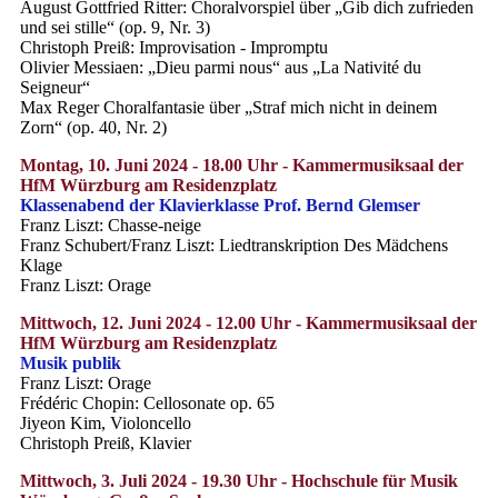
August Gottfried Ritter: Choralvorspiel über „Gib dich zufrieden
und sei stille“ (op. 9, Nr. 3)
Christoph Preiß: Improvisation - Impromptu
Olivier Messiaen: „Dieu parmi nous“ aus „La Nativité du
Seigneur“
Max Reger Choralfantasie über „Straf mich nicht in deinem
Zorn“ (op. 40, Nr. 2)
Montag, 10. Juni 2024 - 18.00 Uhr - Kammermusiksaal der
HfM Würzburg am Residenzplatz
Klassenabend der Klavierklasse Prof. Bernd Glemser
Franz Liszt: Chasse-neige
Franz Schubert/Franz Liszt: Liedtranskription Des Mädchens
Klage
Franz Liszt: Orage
Mittwoch, 12. Juni 2024 - 12.00 Uhr - Kammermusiksaal der
HfM Würzburg am Residenzplatz
Musik publik
Franz Liszt: Orage
Frédéric Chopin: Cellosonate op. 65
Jiyeon Kim, Violoncello
Christoph Preiß, Klavier
Mittwoch, 3. Juli 2024 - 19.30 Uhr - Hochschule für Musik