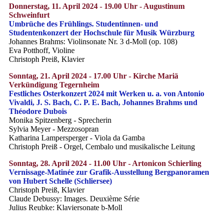
Donnerstag, 11. April 2024 - 19.00 Uhr - Augustinum
Schweinfurt
Umbrüche des Frühlings. Studentinnen- und
Studentenkonzert der Hochschule für Musik Würzburg
Johannes Brahms: Violinsonate Nr. 3 d-Moll (op. 108)
Eva Potthoff, Violine
Christoph Preiß, Klavier
Sonntag, 21. April 2024 - 17.00 Uhr - Kirche Mariä
Verkündigung Tegernheim
Festliches Osterkonzert 2024 mit Werken u. a. von Antonio
Vivaldi, J. S. Bach, C. P. E. Bach, Johannes Brahms und
Théodore Dubois
Monika Spitzenberg - Sprecherin
Sylvia Meyer - Mezzosopran
Katharina Lampersperger - Viola da Gamba
Christoph Preiß - Orgel, Cembalo und musikalische Leitung
Sonntag, 28. April 2024 - 11.00 Uhr - Artonicon Schierling
Vernissage-Matinée zur Grafik-Ausstellung Bergpanoramen
von Hubert Schelle (Schliersee)
Christoph Preiß, Klavier
Claude Debussy: Images. Deuxième Série
Julius Reubke: Klaviersonate b-Moll