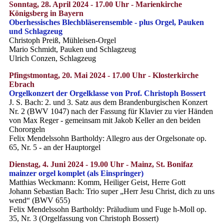
Sonntag, 28. April 2024 - 17.00 Uhr - Marienkirche
Königsberg in Bayern
Oberhessisches Blechbläserensemble - plus Orgel, Pauken
und Schlagzeug
Christoph Preiß, Mühleisen-Orgel
Mario Schmidt, Pauken und Schlagzeug
Ulrich Conzen, Schlagzeug
Pfingstmontag, 20. Mai 2024 - 17.00 Uhr - Klosterkirche
Ebrach
Orgelkonzert der Orgelklasse von Prof. Christoph Bossert
J. S. Bach: 2. und 3. Satz aus dem Brandenburgischen Konzert
Nr. 2 (BWV 1047) nach der Fassung für Klavier zu vier Händen
von Max Reger - gemeinsam mit Jakob Keller an den beiden
Chororgeln
Felix Mendelssohn Bartholdy: Allegro aus der Orgelsonate op.
65, Nr. 5 - an der Hauptorgel
Dienstag, 4. Juni 2024 - 19.00 Uhr - Mainz, St. Bonifaz
mainzer orgel komplet (als Einspringer)
Matthias Weckmann: Komm, Heiliger Geist, Herre Gott
Johann Sebastian Bach: Trio super „Herr Jesu Christ, dich zu uns
wend“ (BWV 655)
Felix Mendelssohn Bartholdy: Präludium und Fuge h-Moll op.
35, Nr. 3 (Orgelfassung von Christoph Bossert)