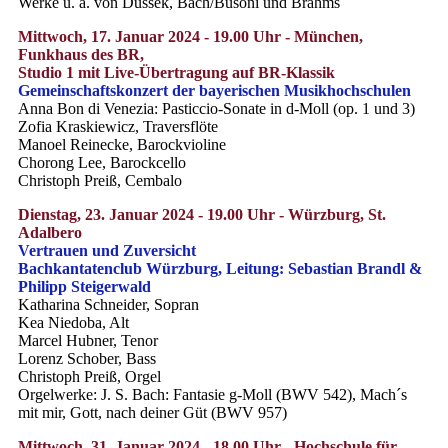
Werke u. a. von Dussek, Bach/Busoni und Brahms
Mittwoch, 17. Januar 2024 - 19.00 Uhr - München,
Funkhaus des BR,
Studio 1 mit Live-Übertragung auf BR-Klassik
Gemeinschaftskonzert der bayerischen Musikhochschulen
Anna Bon di Venezia: Pasticcio-Sonate in d-Moll (op. 1 und 3)
Zofia Kraskiewicz, Traversflöte
Manoel Reinecke, Barockvioline
Chorong Lee, Barockcello
Christoph Preiß, Cembalo
Dienstag, 23. Januar 2024 - 19.00 Uhr - Würzburg, St.
Adalbero
Vertrauen und Zuversicht
Bachkantatenclub Würzburg, Leitung: Sebastian Brandl &
Philipp Steigerwald
Katharina Schneider, Sopran
Kea Niedoba, Alt
Marcel Hubner, Tenor
Lorenz Schober, Bass
Christoph Preiß, Orgel
Orgelwerke: J. S. Bach: Fantasie g-Moll (BWV 542), Mach´s
mit mir, Gott, nach deiner Güt (BWV 957)
Mittwoch, 31. Januar 2024 - 18.00 Uhr - Hochschule für