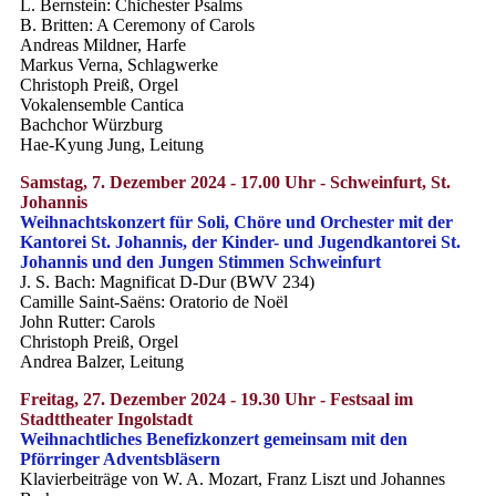
L. Bernstein: Chichester Psalms
B. Britten: A Ceremony of Carols
Andreas Mildner, Harfe
Markus Verna, Schlagwerke
Christoph Preiß, Orgel
Vokalensemble Cantica
Bachchor Würzburg
Hae-Kyung Jung, Leitung
Samstag, 7. Dezember 2024 - 17.00 Uhr - Schweinfurt, St.
Johannis
Weihnachtskonzert für Soli, Chöre und Orchester mit der
Kantorei St. Johannis, der Kinder- und Jugendkantorei St.
Johannis und den Jungen Stimmen Schweinfurt
J. S. Bach: Magnificat D-Dur (BWV 234)
Camille Saint-Saëns: Oratorio de Noël
John Rutter: Carols
Christoph Preiß, Orgel
Andrea Balzer, Leitung
Freitag, 27. Dezember 2024 - 19.30 Uhr - Festsaal im
Stadttheater Ingolstadt
Weihnachtliches Benefizkonzert gemeinsam mit den
Pförringer Adventsbläsern
Klavierbeiträge von W. A. Mozart, Franz Liszt und Johannes